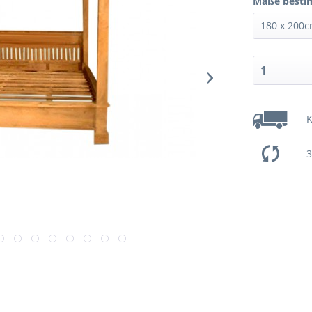
Maße besti
K
3