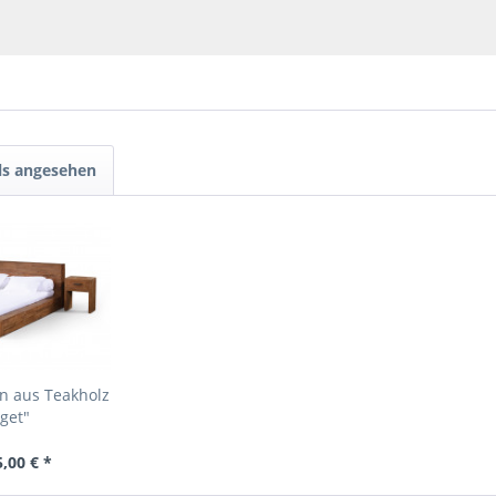
ls angesehen
un aus Teakholz
get"
,00 € *