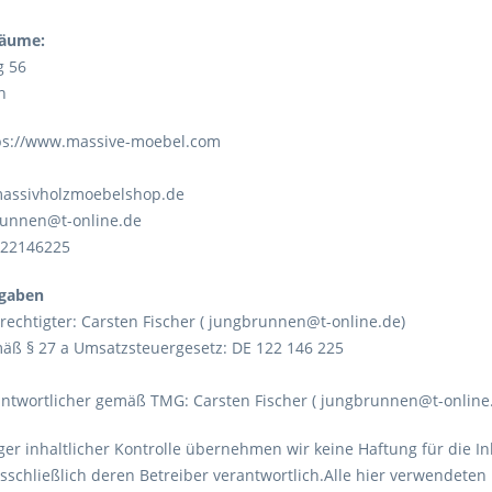
räume:
g 56
n
tps://www.massive-moebel.com
massivholzmoebelshop.de
runnen@t-online.de
122146225
ngaben
rechtigter: Carsten Fischer ( jungbrunnen@t-online.de)
mäß § 27 a Umsatzsteuergesetz: DE 122 146 225
rantwortlicher gemäß TMG: Carsten Fischer ( jungbrunnen@t-online
iger inhaltlicher Kontrolle übernehmen wir keine Haftung für die In
usschließlich deren Betreiber verantwortlich.Alle hier verwendete