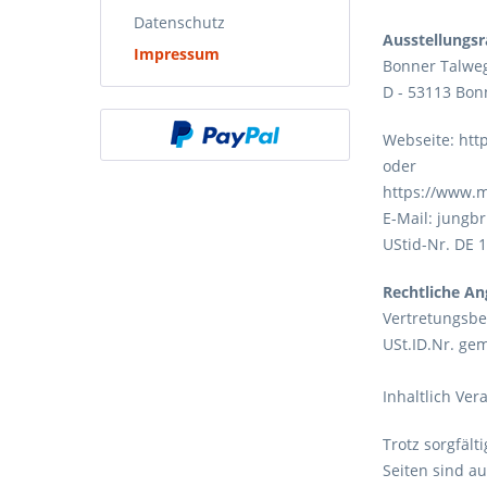
Datenschutz
Ausstellungs
Impressum
Bonner Talwe
D - 53113 Bon
Webseite: ht
oder
https://www.
E-Mail: jungb
UStid-Nr. DE 
Rechtliche A
Vertretungsbe
USt.ID.Nr. ge
Inhaltlich Ve
Trotz sorgfält
Seiten sind a