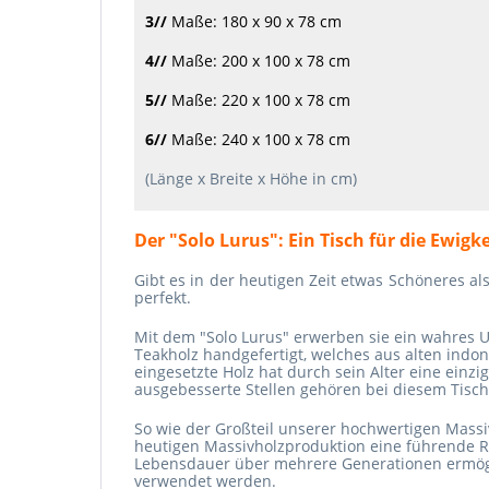
3//
Maße: 180 x 90 x 78 cm
4//
Maße: 200 x 100 x 78 cm
5//
Maße: 220 x 100 x 78 cm
6//
Maße: 240 x 100 x 78 cm
(Länge x Breite x Höhe in cm)
Der "Solo Lurus": Ein Tisch für die Ewigke
Gibt es in der heutigen Zeit etwas Schöneres al
perfekt.
Mit dem "Solo Lurus" erwerben sie ein wahres Un
Teakholz handgefertigt, welches aus alten indo
eingesetzte Holz hat durch sein Alter eine ein
ausgebesserte Stellen gehören bei diesem Tisc
So wie der Großteil unserer hochwertigen Massiv
heutigen Massivholzproduktion eine führende Ro
Lebensdauer über mehrere Generationen ermögl
verwendet werden.