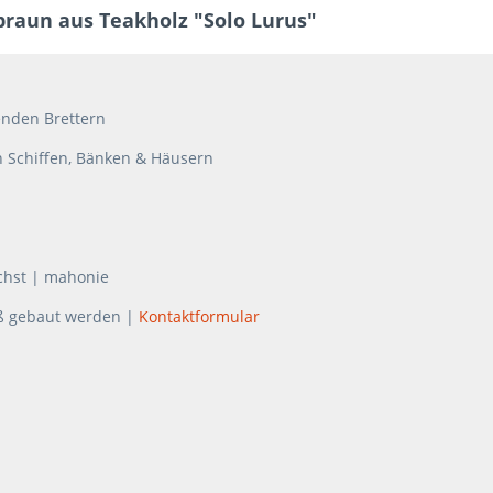
braun aus Teakholz "Solo Lurus"
enden Brettern
on Schiffen, Bänken & Häusern
chst | mahonie
ß gebaut werden |
Kontaktformular