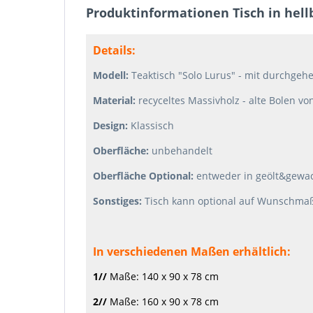
Produktinformationen Tisch in hell
Details:
Modell:
Teaktisch "Solo Lurus" - mit durchgeh
Material:
recyceltes Massivholz - alte Bolen v
Design:
Klassisch
Oberfläche:
unbehandelt
Oberfläche Optional:
entweder in geölt&gewa
Sonstiges:
Tisch kann optional auf Wunschma
In verschiedenen Maßen erhältlich:
1//
Maße: 140 x 90 x 78 cm
2//
Maße: 160 x 90 x 78 cm