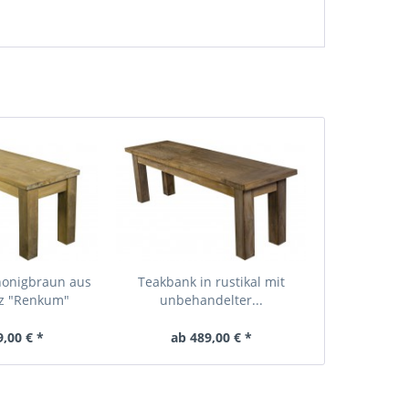
honigbraun aus
Teakbank in rustikal mit
z "Renkum"
unbehandelter...
9,00 € *
ab 489,00 € *