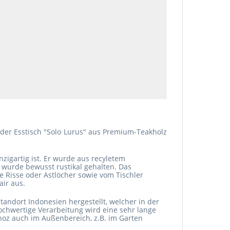
t der Esstisch "Solo Lurus" aus Premium-Teakholz
zigartig ist. Er wurde aus recyletem
 wurde bewusst rustikal gehalten. D
as
 Risse oder Astlöcher sowie vom Tischler
ir aus.
tandort Indonesien hergestellt, welcher in der
ochwertige Verarbeitung wird eine sehr lange
oz auch im Außenbereich, z.B. im Garten