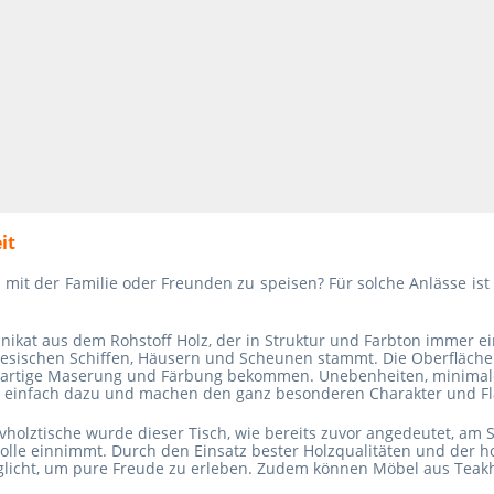
it
s mit der Familie oder Freunden zu speisen? Für solche Anlässe is
ikat aus dem Rohstoff Holz, der in Struktur und Farbton immer ein
nesischen Schiffen, Häusern und Scheunen stammt. Die Oberfläche
zigartige Maserung und Färbung bekommen. Unebenheiten, minimale
h einfach dazu und machen den ganz besonderen Charakter und Fla
holztische wurde dieser Tisch, wie bereits zuvor angedeutet, am S
lle einnimmt. Durch den Einsatz bester Holzqualitäten und der h
icht, um pure Freude zu erleben. Zudem können Möbel aus Teakh